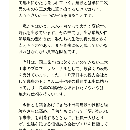
て地上にかたち造られていく。建設とは単に二次
元のものを三次元に置き換えるだけではなく、
人々も含めた一つの宇宙を造ることです。
私たちはいま、未来へ向かって大きく変貌する
時代を生きています。その中でも、生活環境や自
然環境の豊かさは、私たちの生活の真の豊かさを
支えるものであり、また将来に伝え残していかな
ければならない貴重な財産です。
当社は、国土保全には欠くことのできない土木
工事のプロフェッショナルとして、数多くの表彰
を受けています。また、ＪＲ東日本の協力会社と
して幾多のトンネル工事や駅の乗降場工事に携わ
っており、長年の経験から培われたノウハウは、
絶大な信頼を得ています。
今後とも築きあげてきた小田島建設の技術と経
験をさらに高め、子供たちにとって「夢があふれ
る未来」を創造するとともに、社員一人ひとり
が、生涯を託せる価値ある会社づくりを目指して