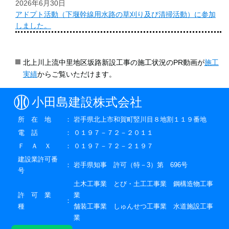
2026年6月30日
アドプト活動（下堰幹線用水路の草刈り及び清掃活動）に参加
しました。
北上川上流中里地区坂路新設工事の施工状況のPR動画が
施工
実績
からご覧いただけます。
小田島建設株式会社
所 在 地
：
岩手県北上市和賀町竪川目８地割１１９番地
電 話
：
０１９７－７２－２０１１
Ｆ Ａ Ｘ
：
０１９７－７２－２１９７
建設業許可番
：
岩手県知事 許可（特－3）第 696号
号
土木工事業 とび・土工工事業 鋼構造物工事
許 可 業
業
：
種
舗装工事業 しゅんせつ工事業 水道施設工事
業