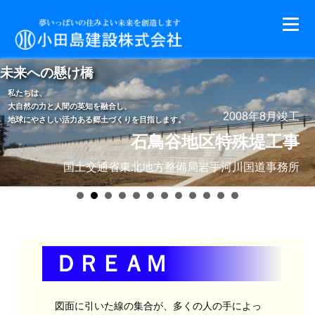
未来への懸け橋
私たちは、
大自然の力と人間の英知を融合し、
2008年8月竣工
地球にやさしい活力ある郷土づくりを目指します。
石鳥谷地区特殊堤工事
国土交通省東北地方整備局岩手河川国道事務所
ＤＲＥＡＭ
図面に引いた線の集合が、多くの人の手によっ